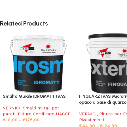
Related Products
Smalto Murale IDROMATT IVAS
FINQUARZ IVAS Microri
opaco a base di quarzo
VERNICI
,
Smalti murali per
pareti
,
Pitture Certificate HACCP
VERNICI
,
Pitture per E
€
16,00
-
€
175,00
Rivestimenti
€
44,90
-
€
124,99