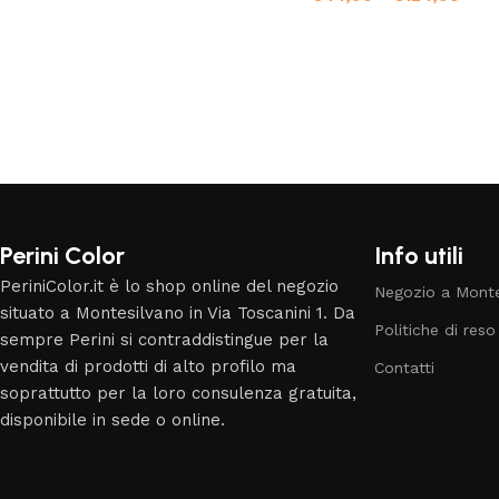
Read More
Perini Color
Info utili
PeriniColor.it è lo shop online del negozio
Negozio a Monte
situato a Montesilvano in Via Toscanini 1. Da
Politiche di reso
sempre Perini si contraddistingue per la
vendita di prodotti di alto profilo ma
Contatti
soprattutto per la loro consulenza gratuita,
disponibile in sede o online.