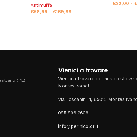
€
22,00
-
Antimuffa
€
58,99
-
€
169,99
Vienici a trovare
Vienici a trovare nel nostro show
silvano (PE)
Montesilvano!
Via Toscanini, 1, 65015 Montesilvan
085 896 2608
info@perinicolor.it