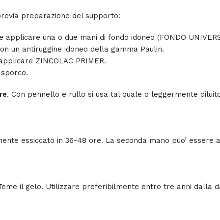
previa preparazione del supporto:
te e applicare una o due mani di fondo idoneo (FONDO UNIV
con un antiruggine idoneo della gamma Paulin.
, applicare ZINCOLAC PRIMER.
 sporco.
re
. Con pennello e rullo si usa tal quale o leggermente diluito
mente essiccato in 36-48 ore. La seconda mano puo’ essere a
 Teme il gelo. Utilizzare preferibilmente entro tre anni dalla 