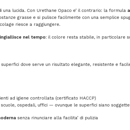
i una lucida. Con Urethane Opaco e’ il contrario: la formula
a
lle sostanze grasse e si pulisce facilmente con una semplice s
colage riesce a raggiungere.
ingiallisce nel tempo
: il colore resta stabile, in particolare s
superfici dove serve un risultato elegante, resistente e faci
nti ad igiene controllata (certificato HACCP)
cuole, ospedali, uffici — ovunque le superfici siano soggette
moderna
senza rinunciare alla facilita’ di pulizia