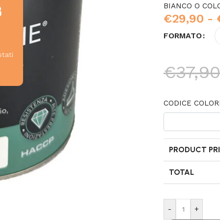
BIANCO O COL
8
€
29,90
-
FORMATO
stati
€
37,9
CODICE COLOR
PRODUCT PRI
TOTAL
-
+