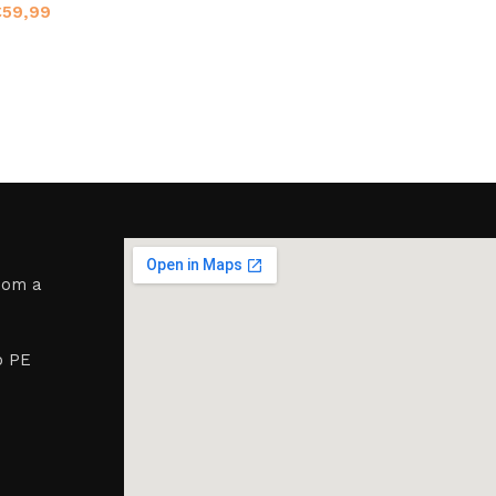
€
59,99
room a
o PE