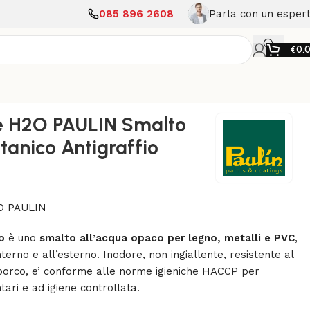
085 896 2608
Parla con un esper
€
0,
e H2O PAULIN Smalto
tanico Antigraffio
 PAULIN
o
è uno
smalto all’acqua opaco per legno, metalli e PVC
,
’interno e all’esterno. Inodore, non ingiallente, resistente al
sporco, e’ conforme alle norme igieniche HACCP per
tari e ad igiene controllata.