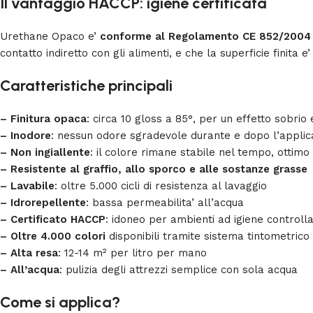
Il vantaggio HACCP: igiene certificata
Urethane Opaco e’
conforme al Regolamento CE 852/2004
contatto indiretto con gli alimenti, e che la superficie finita
Caratteristiche principali
– Finitura opaca
: circa 10 gloss a 85°, per un effetto sobrio
– Inodore
: nessun odore sgradevole durante e dopo l’applic
– Non ingiallente
: il colore rimane stabile nel tempo, ottimo
– Resistente al graffio, allo sporco e alle sostanze grasse
– Lavabile
: oltre 5.000 cicli di resistenza al lavaggio
– Idrorepellente
: bassa permeabilita’ all’acqua
– Certificato HACCP
: idoneo per ambienti ad igiene controll
– Oltre 4.000 colori
disponibili tramite sistema tintometrico
– Alta resa
: 12-14 m² per litro per mano
– All’acqua
: pulizia degli attrezzi semplice con sola acqua
Come si applica?