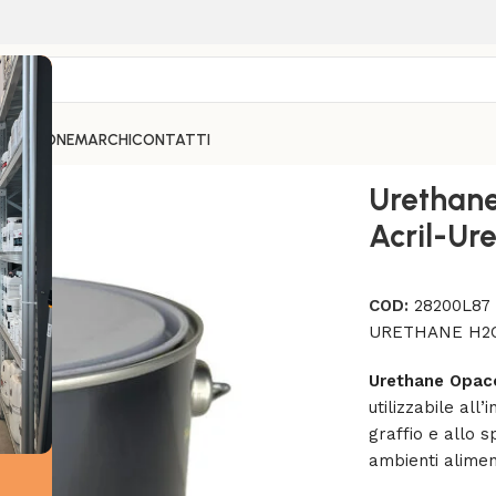
PARAZIONE
MARCHI
CONTATTI
LIN Smalto Acril-Uretanico Antigraffio
Urethan
Acril-Ure
COD:
28200L87
URETHANE H2O
Urethane Opac
utilizzabile all
graffio e allo 
ambienti alimen