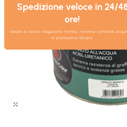
Spedizione veloce in 24/4
ore!
Grazie al nostro magazzino fornito, riceverai i prodotti acqui
in pochissimo tempo!
Click to enlarge