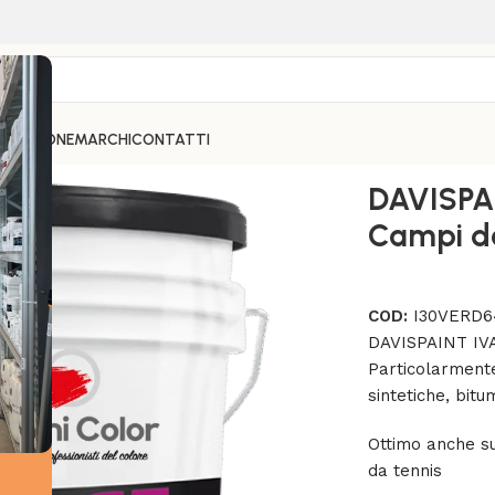
PARAZIONE
MARCHI
CONTATTI
IVAS Pittura per Campi da TENNIS
DAVISPAI
Campi d
COD:
I30VERD6
DAVISPAINT IVA
Particolarmente
sintetiche, bitu
Ottimo anche su
da tennis