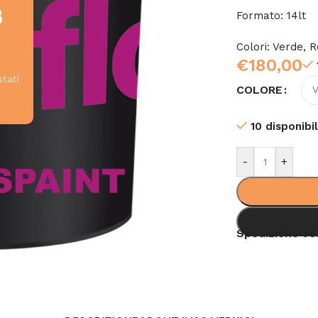
8
Formato: 14lt
Colori: Verde, 
€
180,00
stati
COLORE
10 disponibil
-
+
Spedizione ve