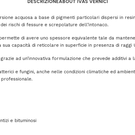
DESCRIZIONE
ABOUT IVAS VERNICI
ione acquosa a base di pigmenti particolari dispersi in resine
dei rischi di fessure e screpolature dell’intonaco.
 permette di avere uno spessore equivalente tale da mantenere
ua capacità di reticolare in superficie in presenza di raggi U
e, grazie ad un’innovativa formulazione che prevede additivi 
atterici e fungini, anche nelle condizioni climatiche ed ambienta
rofessionale.
tizi e bituminosi