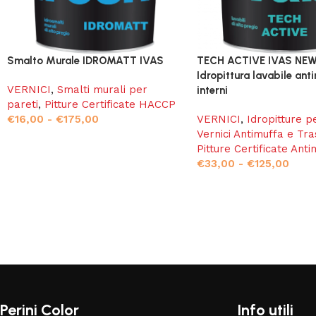
Smalto Murale IDROMATT IVAS
TECH ACTIVE IVAS NE
Idropittura lavabile ant
VERNICI
,
Smalti murali per
interni
pareti
,
Pitture Certificate HACCP
€
16,00
-
€
175,00
VERNICI
,
Idropitture p
Vernici Antimuffa e Tra
Pitture Certificate Anti
€
33,00
-
€
125,00
Read More
Perini Color
Info utili