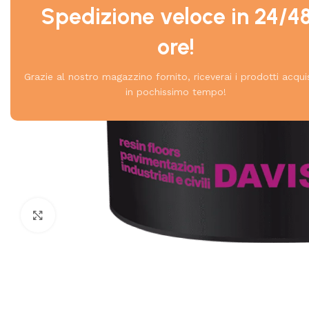
Spedizione veloce in 24/4
ore!
Grazie al nostro magazzino fornito, riceverai i prodotti acqui
in pochissimo tempo!
Click to enlarge