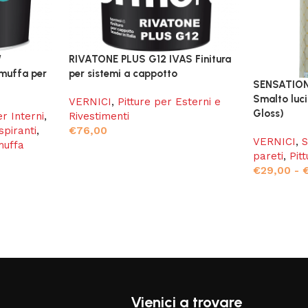
W
RIVATONE PLUS G12 IVAS Finitura
imuffa per
per sistemi a cappotto
SENSATIO
Smalto luci
VERNICI
,
Pitture per Esterni e
Gloss)
er Interni
,
Rivestimenti
spiranti
,
€
76,00
VERNICI
,
S
muffa
pareti
,
Pit
€
29,00
-
Vienici a trovare