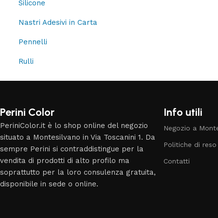
Silicone
Nastri Adesivi in Carta
Pennelli
Rulli
Read More
Perini Color
Info utili
PeriniColor.it è lo shop online del negozio
Negozio a Monte
situato a Montesilvano in Via Toscanini 1. Da
Politiche di reso
sempre Perini si contraddistingue per la
vendita di prodotti di alto profilo ma
Contatti
soprattutto per la loro consulenza gratuita,
disponibile in sede o online.