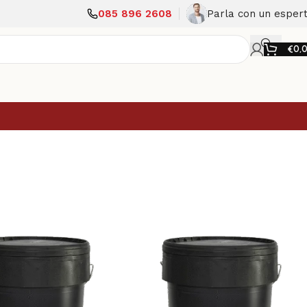
085 896 2608
Parla con un esper
€
0,