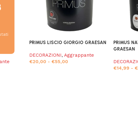
8
stati
O
PRIMUS LISCIO GIORGIO GRAESAN
PRIMUS NA
GRAESAN
DECORAZIONI
,
Aggrappante
ante
€
20,00
-
€
55,00
DECORAZI
€
14,99
-