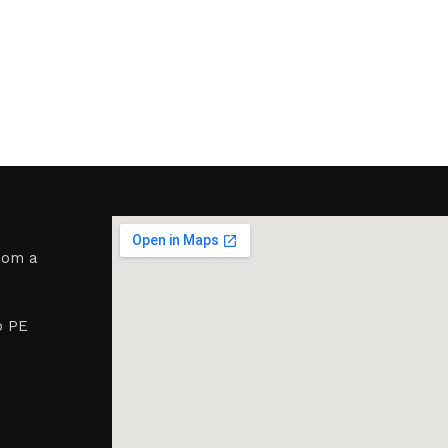
room a
o PE