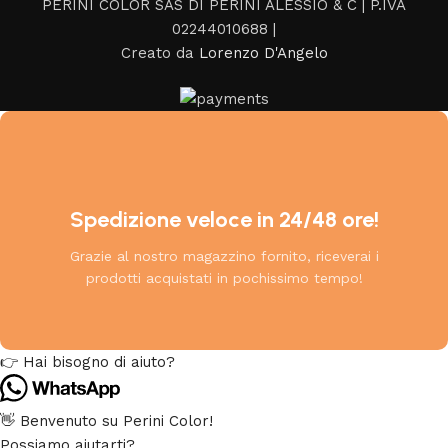
PERINI COLOR SAS DI PERINI ALESSIO & C | P.IVA
02244010688 |
Creato da
Lorenzo D'Angelo
Spedizione veloce in 24/48 ore!
Grazie al nostro magazzino fornito, riceverai i
prodotti acquistati in pochissimo tempo!
👉 Hai bisogno di aiuto?
👋 Benvenuto su Perini Color!
Possiamo aiutarti?