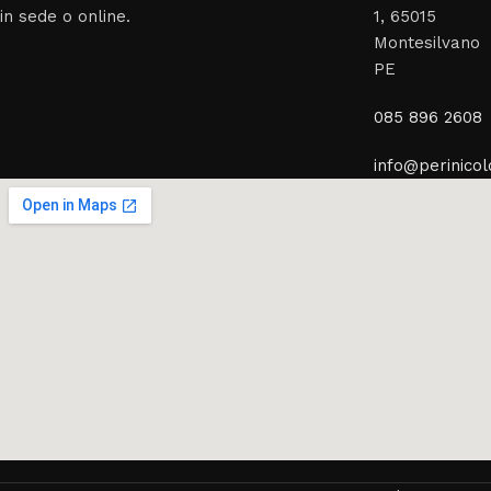
in sede o online.
1, 65015
Montesilvano
PE
085 896 2608
info@perinicolo