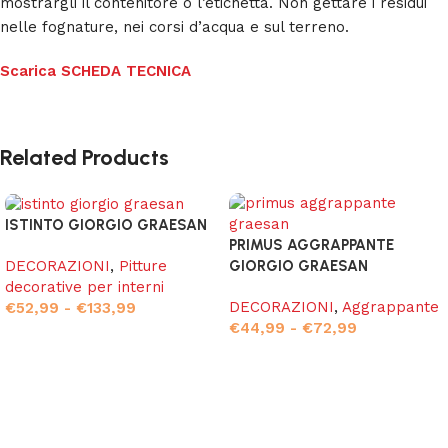
mostrargli il contenitore o l’etichetta. Non gettare i residui
nelle fognature, nei corsi d’acqua e sul terreno.
Scarica SCHEDA TECNICA
Related Products
ISTINTO GIORGIO GRAESAN
PRIMUS AGGRAPPANTE
DECORAZIONI
,
Pitture
GIORGIO GRAESAN
decorative per interni
DECORAZIONI
,
Aggrappante
€
52,99
-
€
133,99
€
44,99
-
€
72,99
Scegli
Scegli