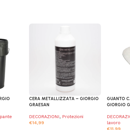
RGIO
CERA METALLIZZATA – GIORGIO
GUANTO CA
GRAESAN
GIORGIO 
pante
DECORAZIONI
,
Protezioni
DECORAZI
€
14,99
lavoro
€
11,99