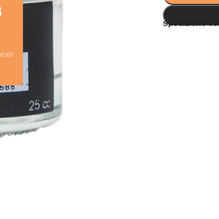
8
Spedizione ve
stati