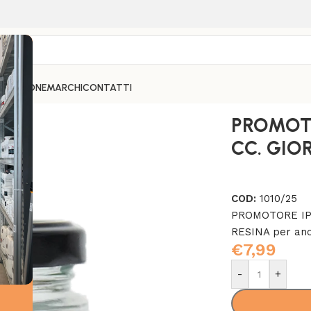
PARAZIONE
MARCHI
CONTATTI
 25 CC. GIORGIO GRAESAN
PROMOTO
CC. GIO
COD:
1010/25
PROMOTORE IPE
RESINA per anc
€
7,99
-
+