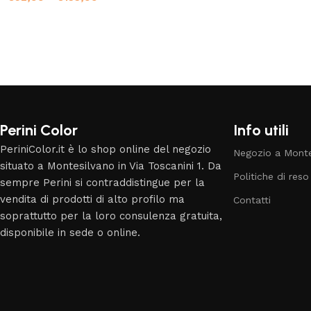
Read More
Perini Color
Info utili
PeriniColor.it è lo shop online del negozio
Negozio a Monte
situato a Montesilvano in Via Toscanini 1. Da
Politiche di reso
sempre Perini si contraddistingue per la
vendita di prodotti di alto profilo ma
Contatti
soprattutto per la loro consulenza gratuita,
disponibile in sede o online.