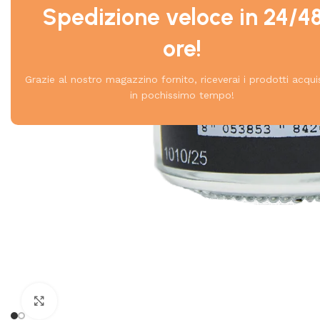
Spedizione veloce in 24/4
ore!
Grazie al nostro magazzino fornito, riceverai i prodotti acqui
in pochissimo tempo!
Click to enlarge