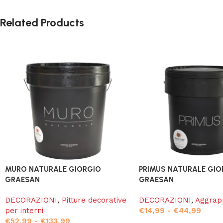
Related Products
MURO NATURALE GIORGIO
PRIMUS NATURALE GIO
GRAESAN
GRAESAN
DECORAZIONI
,
Pitture decorative
DECORAZIONI
,
Aggrap
per interni
€
14,99
-
€
44,99
€
52,99
-
€
133,99