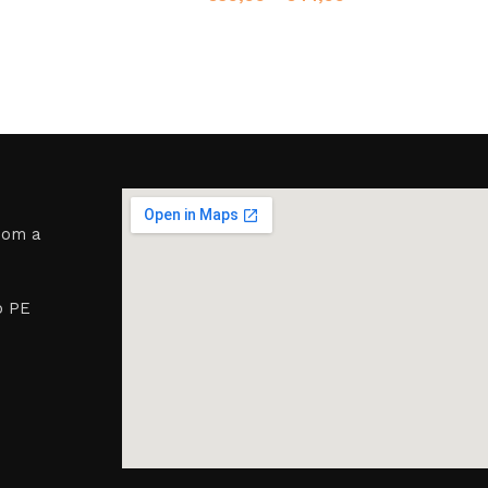
room a
o PE