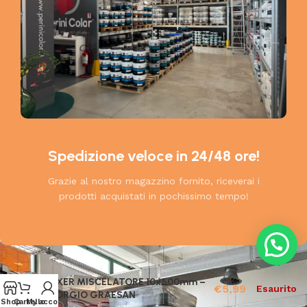
Spedizione veloce in 24/48 ore!
Grazie al nostro magazzino fornito, riceverai i
prodotti acquistati in pochissimo tempo!
MIXER MISCELATORE 10x500mm –
€
5,99
Esaurito
GIORGIO GRAESAN
Shop
Carrello
My account