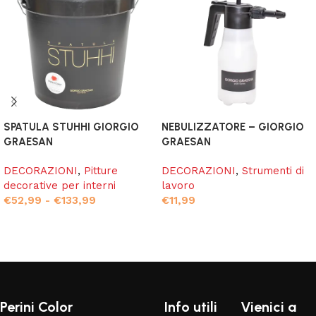
SPATULA STUHHI GIORGIO
NEBULIZZATORE – GIORGIO
GRAESAN
GRAESAN
DECORAZIONI
,
Pitture
DECORAZIONI
,
Strumenti di
decorative per interni
lavoro
€
52,99
-
€
133,99
€
11,99
Scegli
Aggiungi al carrello
Read More
Perini Color
Info utili
Vienici a