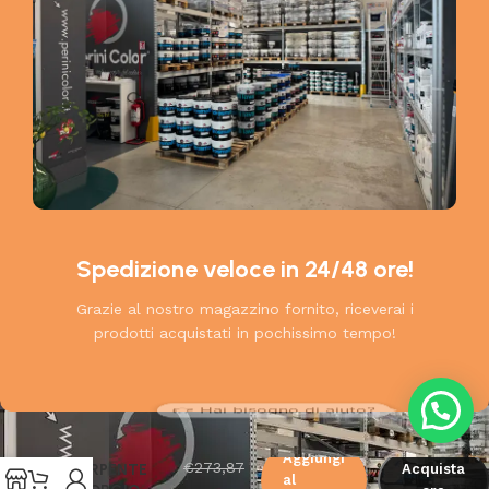
Spedizione veloce in 24/48 ore!
Grazie al nostro magazzino fornito, riceverai i
prodotti acquistati in pochissimo tempo!
👉 Hai bisogno di aiuto?
PELLE DI
Aggiungi
€
273,87
SERPENTE
Acquista
al