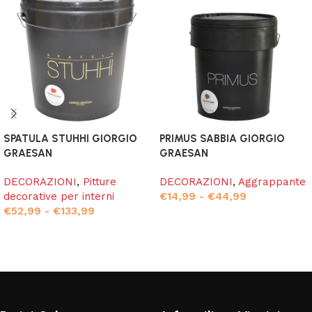
SPATULA STUHHI GIORGIO
PRIMUS SABBIA GIORGIO
GRAESAN
GRAESAN
DECORAZIONI
,
Pitture
DECORAZIONI
,
Aggrappante
decorative per interni
€
14,99
-
€
44,99
€
52,99
-
€
133,99
Scegli
Scegli
Read More