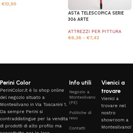
€
12,50
ASTA TELESCOPICA SERIE
Aggiungi al carrello
306 ARTE
ATTREZZI PER PITTURA
€
6,36
-
€
7,42
Scegli
Read More
Perini Color
Info utili
Vienici a
trovare
PeriniColor.it è lo shop online
Negozio a
del negozio situato a
Montesilvano
Vienici a
(PE)
Montesilvano in Via Toscanini 1.
trovare nel
Da sempre Perini si
Politiche di
nostro
reso
contraddistingue per la vendita
showroom a
di prodotti di alto profilo ma
Montesilvano!
Contatti
soprattutto per la loro