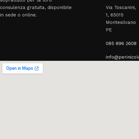
consulenza gratuita, disponibile
Via Toscanini,
in sede o online.
1, 65015
Montesilvano
PE
085 896 2608
info@perinicolo