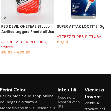
RED DEVIL ONETIME Stucco
SUPER ATTAK LOCTITE 10g
Acrilico Leggero Pronto all’Uso
ATTREZZI PER PITTURA
ATTREZZI PER PITTURA
,
€
9,99
Stucco
Aggiungi al carrello
€
6,99
-
€
39,99
Scegli
Read More
Perini Color
Info utili
Vienici a
trovare
PeriniColor.it è lo shop online
Negozio a
del negozio situato a
Montesilvano
Vienici a
(PE)
Montesilvano in Via Toscanini 1.
trovare nel