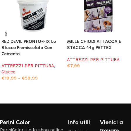
RED DEVIL PRONTO-FIX Lo
MILLE CHIODI ATTACCA E
Stucco Premiscelato Con
STACCA 44g PATTEX
Cemento
ATTREZZI PER PITTURA
ATTREZZI PER PITTURA
,
€
7,99
Stucco
Aggiungi al carrello
€
19,99
-
€
59,99
Scegli
Read More
Perini Color
Info utili
Vienici a
trovare
PeriniColor.it è lo shop online