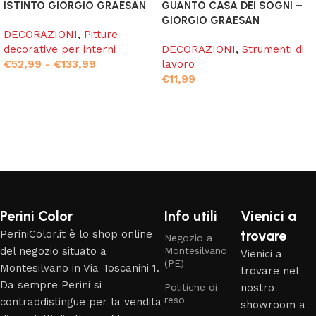
ISTINTO GIORGIO GRAESAN
GUANTO CASA DEI SOGNI –
GIORGIO GRAESAN
DECORAZIONI
,
Pitture
decorative per interni
DECORAZIONI
,
Strumenti di
€
52,99
-
€
133,99
lavoro
€
11,99
Scegli
Aggiungi al carrello
Read More
Perini Color
Info utili
Vienici a
trovare
PeriniColor.it è lo shop online
Negozio a
del negozio situato a
Montesilvano
Vienici a
(PE)
Montesilvano in Via Toscanini 1.
trovare nel
Da sempre Perini si
Politiche di
nostro
reso
contraddistingue per la vendita
showroom a