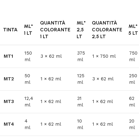
QUANTITÀ
ML*
QUANTITÀ
ML*
ML*
TINTA
COLORANTE
2,5
COLORANTE
1 LT
5 LT
1 LT
LT
2,5 LT
150
375
750
MT1
3 × 62 ml
1 × 750 ml
ml
ml
ml
50
125
250
MT2
1 × 62 ml
3 × 62 ml
ml
ml
ml
12,4
31
62
MT3
1 × 62 ml
1 × 62 ml
ml
ml
ml
4
10
20
MT4
1 × 62 ml
1 × 62 ml
ml
ml
ml