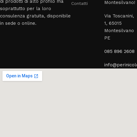
di prodotti di alto profilo ma
Montesilvano!
Contatti
soprattutto per la loro
consulenza gratuita, disponibile
Via Toscanini,
in sede o online.
1, 65015
Montesilvano
PE
085 896 2608
info@perinicolo