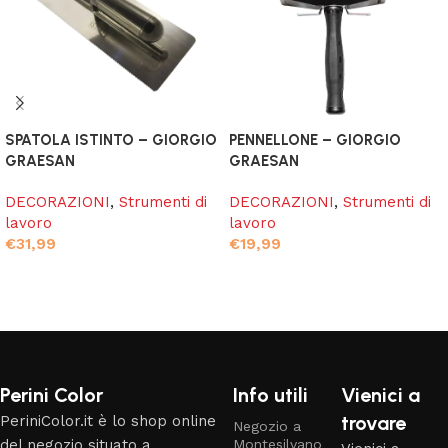
SPATOLA ISTINTO – GIORGIO
PENNELLONE – GIORGIO
GRAESAN
GRAESAN
DECORAZIONI
,
Strumenti di
DECORAZIONI
,
Strumenti di
lavoro
lavoro
€
31,99
€
19,99
Aggiungi al carrello
Aggiungi al carrello
Read More
Perini Color
Info utili
Vienici a
trovare
PeriniColor.it è lo shop online
Negozio a
del negozio situato a
Montesilvano