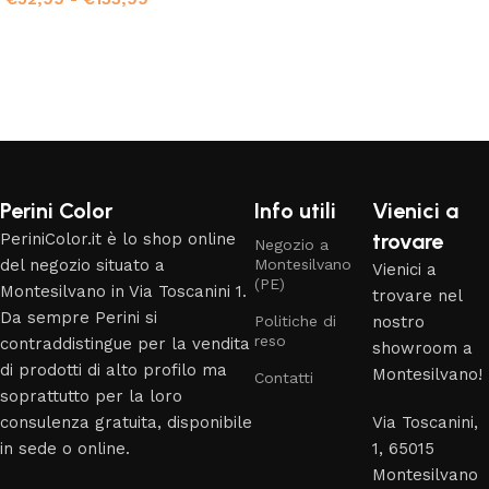
Scegli
Scegli
Read More
Perini Color
Info utili
Vienici a
trovare
PeriniColor.it è lo shop online
Negozio a
del negozio situato a
Montesilvano
Vienici a
(PE)
Montesilvano in Via Toscanini 1.
trovare nel
Da sempre Perini si
Politiche di
nostro
reso
contraddistingue per la vendita
showroom a
di prodotti di alto profilo ma
Montesilvano!
Contatti
soprattutto per la loro
consulenza gratuita, disponibile
Via Toscanini,
in sede o online.
1, 65015
Montesilvano