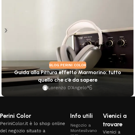
BLOG PERINI COLOR
Guida alla Pittura effetto Marmorino: tutto
quello che c’è da sapere
Lorenzo D'Angelo
Perini Color
Info utili
Vienici a
trovare
PeriniColor.it è lo shop online
Negozio a
del negozio situato a
Montesilvano
Vienici a