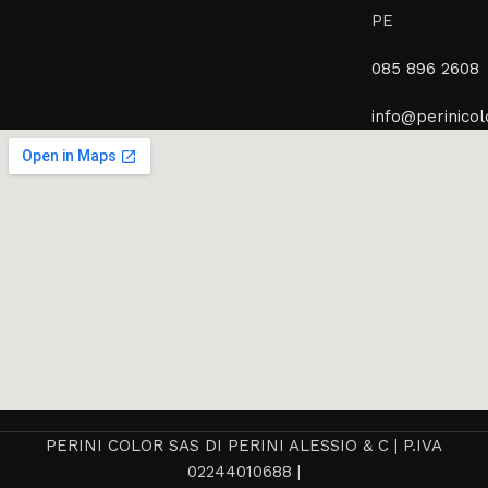
PE
085 896 2608
info@perinicolo
PERINI COLOR SAS DI PERINI ALESSIO & C | P.IVA
02244010688 |