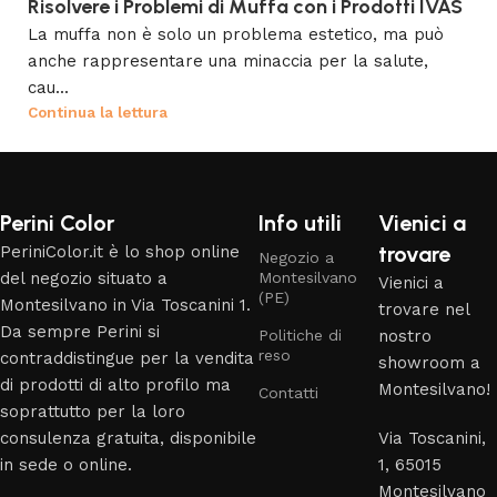
Risolvere i Problemi di Muffa con i Prodotti IVAS
La muffa non è solo un problema estetico, ma può
anche rappresentare una minaccia per la salute,
cau...
Continua la lettura
Perini Color
Info utili
Vienici a
trovare
PeriniColor.it è lo shop online
Negozio a
del negozio situato a
Montesilvano
Vienici a
(PE)
Montesilvano in Via Toscanini 1.
trovare nel
Da sempre Perini si
Politiche di
nostro
reso
contraddistingue per la vendita
showroom a
di prodotti di alto profilo ma
Montesilvano!
Contatti
soprattutto per la loro
consulenza gratuita, disponibile
Via Toscanini,
in sede o online.
1, 65015
Montesilvano