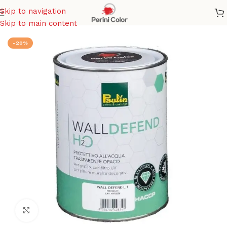
Skip to navigation
Home
/
VERNICI
/
Smalti murali per pareti
Skip to main content
-20%
Click to enlarge