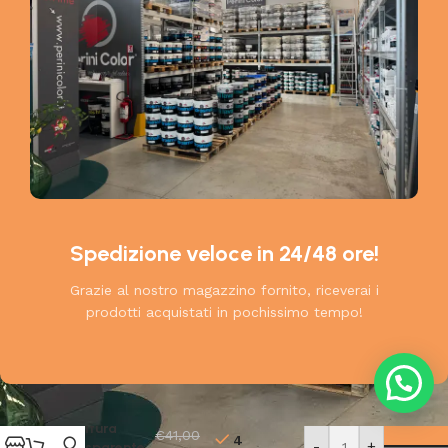
Spedizione veloce in 24/48 ore!
Grazie al nostro magazzino fornito, riceverai i
prodotti acquistati in pochissimo tempo!
Wall
👉 Hai bisogno di aiuto?
Defend
PAULIN
Finitura
€
41,00
4
-
+
trasparente