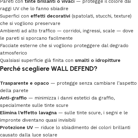
Pareti con
tinte brillanti o vivaci
— protegge il colore dai
raggi UV che lo fanno sbiadire
Superfici con
effetti decorativi
(spatolati, stucchi, texture)
che si vogliono preservare
Ambienti ad alto traffico — corridoi, ingressi, scale — dove
le pareti si sporcano facilmente
Facciate esterne che si vogliono proteggere dal degrado
atmosferico
Qualsiasi superficie già finita con
smalti o idropitture
Perché scegliere WALL DEFEND?
Trasparente e opaco
— protegge senza cambiare l’aspetto
della parete
Anti-graffio
— minimizza i danni estetici da graffio,
specialmente sulle tinte scure
Elimina l’effetto lavagna
— sulle tinte scure, i segni e le
impronte diventano quasi invisibili
Protezione UV
— riduce lo sbiadimento dei colori brillanti
causato dalla luce solare