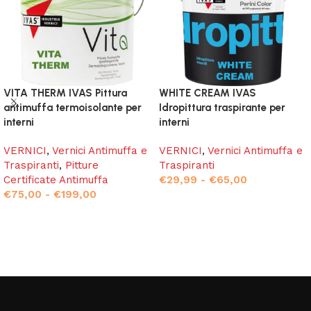
VITA THERM IVAS Pittura
WHITE CREAM IVAS
antimuffa termoisolante per
Idropittura traspirante per
interni
interni
VERNICI
,
Vernici Antimuffa e
VERNICI
,
Vernici Antimuffa e
Traspiranti
,
Pitture
Traspiranti
Certificate Antimuffa
€
29,99
-
€
65,00
€
75,00
-
€
199,00
Scegli
Scegli
Read More